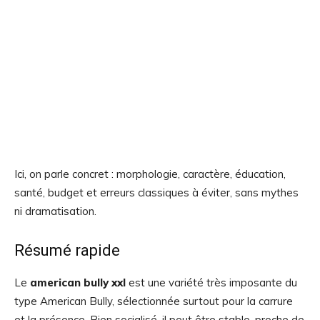
Ici, on parle concret : morphologie, caractère, éducation,
santé, budget et erreurs classiques à éviter, sans mythes
ni dramatisation.
Résumé rapide
Le
american bully xxl
est une variété très imposante du
type American Bully, sélectionnée surtout pour la carrure
et la présence. Bien socialisé, il peut être stable, proche de