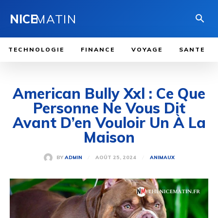
NICE
MATIN
TECHNOLOGIE
FINANCE
VOYAGE
SANTE
American Bully Xxl : Ce Que
Personne Ne Vous Dit
Avant D’en Vouloir Un À La
Maison
AOÛT 25, 2024
BY
ADMIN
ANIMAUX