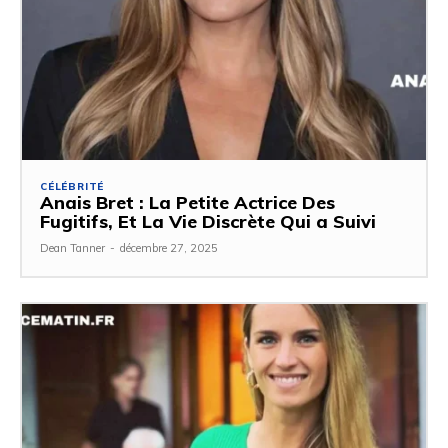
CÉLÉBRITÉ
Anais Bret : La Petite Actrice Des
Fugitifs, Et La Vie Discrète Qui a Suivi
Dean Tanner
-
décembre 27, 2025