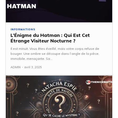
INFORMATIONS
L’Énigme du Hatman : Qui Est Cet
Étrange Visiteur Nocturne ?
Il est minuit. Vous êtes éveillé, mais votre corps refuse de
bouger. Une ombre se découpe dans l’angle de la pièce,
immobile, menaçante. Sa...
ADMIN
-
avril 3, 2025