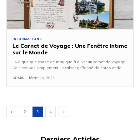
INFORMATIONS
Le Carnet de Voyage : Une Fenêtre Intime
sur le Monde
Il y a quelque chose de magique à ouvrir un carnet de voyage.
Ce n'est pas simplement un cahier griffonné de notes et de...
ADMIN
-
février 14, 2025
2
3
4
Derniers Articles