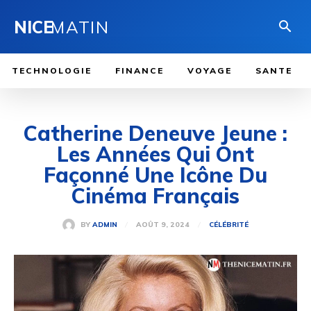
NICE
MATIN
TECHNOLOGIE
FINANCE
VOYAGE
SANTE
Catherine Deneuve Jeune :
Les Années Qui Ont
Façonné Une Icône Du
Cinéma Français
AOÛT 9, 2024
BY
ADMIN
CÉLÉBRITÉ