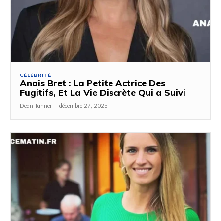
CÉLÉBRITÉ
Anais Bret : La Petite Actrice Des
Fugitifs, Et La Vie Discrète Qui a Suivi
Dean Tanner
-
décembre 27, 2025