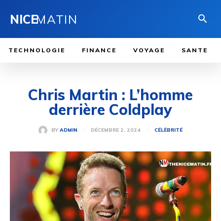
NICE
MATIN
TECHNOLOGIE
FINANCE
VOYAGE
SANTE
Chris Martin : L’homme
derrière Coldplay
DÉCEMBRE 2, 2024
BY
ADMIN
CÉLÉBRITÉ