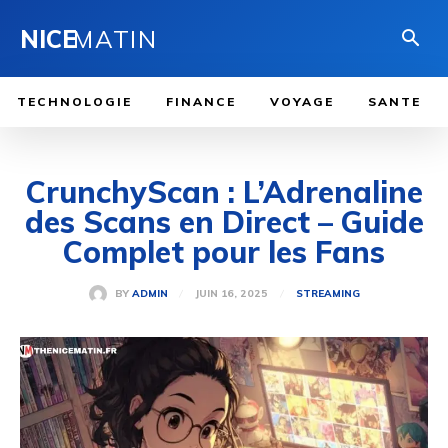
NICE
MATIN
TECHNOLOGIE
FINANCE
VOYAGE
SANTE
CrunchyScan : L’Adrenaline
des Scans en Direct – Guide
Complet pour les Fans
JUIN 16, 2025
BY
ADMIN
STREAMING