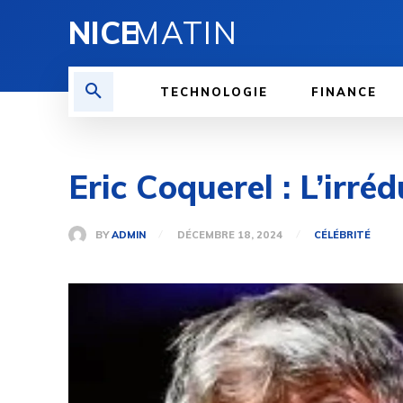
NICE
MATIN
TECHNOLOGIE
FINANCE
Eric Coquerel : L’irr
BY
ADMIN
DÉCEMBRE 18, 2024
CÉLÉBRITÉ