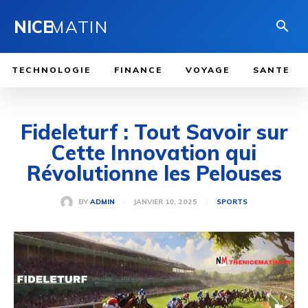
NICE
MATIN
TECHNOLOGIE
FINANCE
VOYAGE
SANTE
Fideleturf : Tout Savoir sur
Cette Innovation qui
Révolutionne les Pelouses
JANVIER 10, 2025
BY
ADMIN
SPORTS