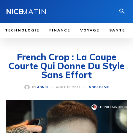
NICE
MATIN
TECHNOLOGIE
FINANCE
VOYAGE
SANTE
French Crop : La Coupe
Courte Qui Donne Du Style
Sans Effort
AOÛT 10, 2024
BY
ADMIN
MODE DE VIE