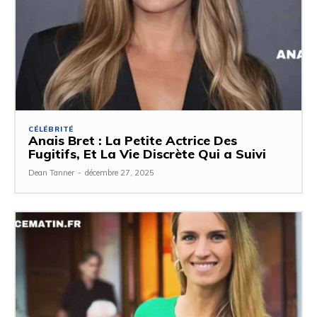
CÉLÉBRITÉ
Anais Bret : La Petite Actrice Des
Fugitifs, Et La Vie Discrète Qui a Suivi
Dean Tanner
-
décembre 27, 2025