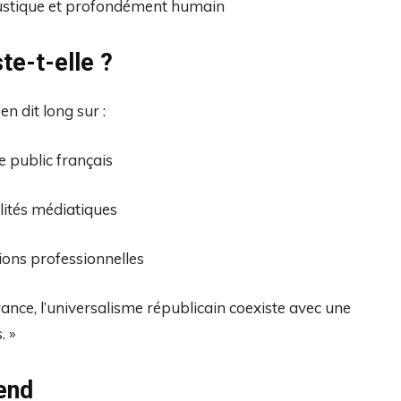
caustique et profondément humain
te-t-elle ?
en dit long sur :
e public français
ités médiatiques
ions professionnelles
rance, l’universalisme républicain coexiste avec une
. »
end