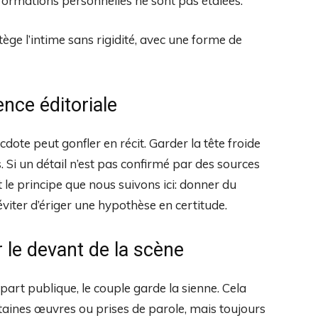
formations personnelles ne sont pas étalées.
tège l’intime sans rigidité, avec une forme de
nce éditoriale
dote peut gonfler en récit. Garder la tête froide
s. Si un détail n’est pas confirmé par des sources
st le principe que nous suivons ici: donner du
éviter d’ériger une hypothèse en certitude.
r le devant de la scène
a part publique, le couple garde la sienne. Cela
taines œuvres ou prises de parole, mais toujours