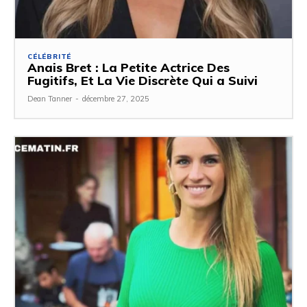
CÉLÉBRITÉ
Anais Bret : La Petite Actrice Des
Fugitifs, Et La Vie Discrète Qui a Suivi
Dean Tanner
-
décembre 27, 2025