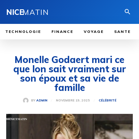
NICE
MATIN
TECHNOLOGIE
FINANCE
VOYAGE
SANTE
Monelle Godaert mari ce
que lon sait vraiment sur
son époux et sa vie de
famille
NOVEMBRE 19, 2025
BY
ADMIN
CÉLÉBRITÉ