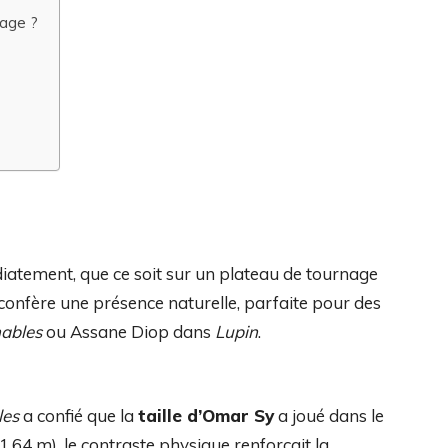
tage ?
atement, que ce soit sur un plateau de tournage
i confère une présence naturelle, parfaite pour des
hables
ou Assane Diop dans
Lupin
.
les
a confié que la
taille d’Omar Sy
a joué dans le
(1,64 m), le contraste physique renforçait la