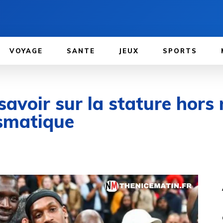
VOYAGE
SANTE
JEUX
SPORTS
savoir sur la stature hors
ismatique