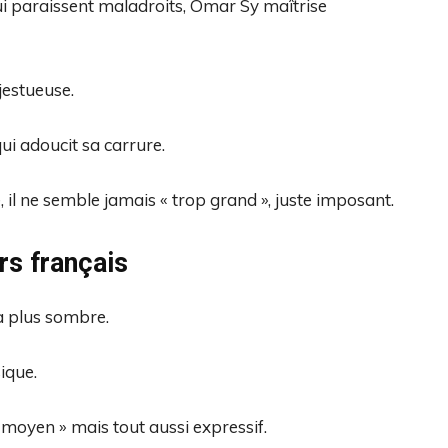
ui paraissent maladroits, Omar Sy maîtrise
jestueuse.
ui adoucit sa carrure.
il ne semble jamais « trop grand », juste imposant.
rs français
a plus sombre.
ique.
 moyen » mais tout aussi expressif.