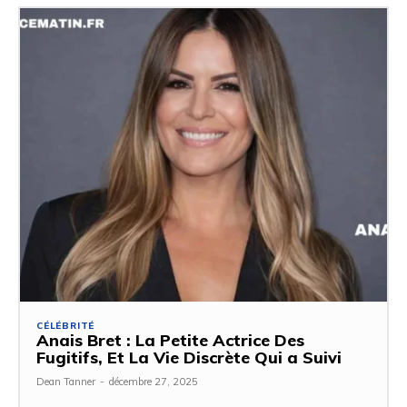
CÉLÉBRITÉ
Anais Bret : La Petite Actrice Des
Fugitifs, Et La Vie Discrète Qui a Suivi
Dean Tanner
-
décembre 27, 2025