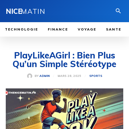
NICE
MATIN
TECHNOLOGIE
FINANCE
VOYAGE
SANTE
PlayLikeAGirl : Bien Plus
Qu’un Simple Stéréotype
MARS 28, 2025
BY
ADMIN
SPORTS