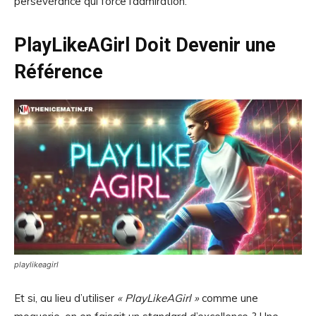
persévérance qui force l’admiration.
PlayLikeAGirl Doit Devenir une
Référence
playlikeagirl
Et si, au lieu d’utiliser
« PlayLikeAGirl »
comme une