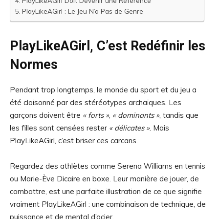
PlayLikeAGirl Doit Devenir une Référence
PlayLikeAGirl : Le Jeu N’a Pas de Genre
PlayLikeAGirl, C’est Redéfinir les
Normes
Pendant trop longtemps, le monde du sport et du jeu a
été cloisonné par des stéréotypes archaïques. Les
garçons doivent être
« forts »
,
« dominants »
, tandis que
les filles sont censées rester
« délicates »
. Mais
PlayLikeAGirl, c’est briser ces carcans.
Regardez des athlètes comme Serena Williams en tennis
ou Marie-Ève Dicaire en boxe. Leur manière de jouer, de
combattre, est une parfaite illustration de ce que signifie
vraiment PlayLikeAGirl : une combinaison de technique, de
puissance et de mental d’acier.