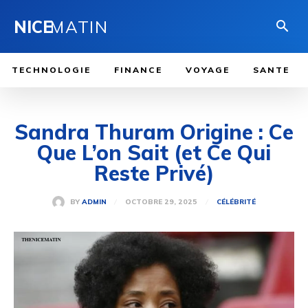
NICE
MATIN
TECHNOLOGIE
FINANCE
VOYAGE
SANTE
Sandra Thuram Origine : Ce
Que L’on Sait (et Ce Qui
Reste Privé)
OCTOBRE 29, 2025
BY
ADMIN
CÉLÉBRITÉ