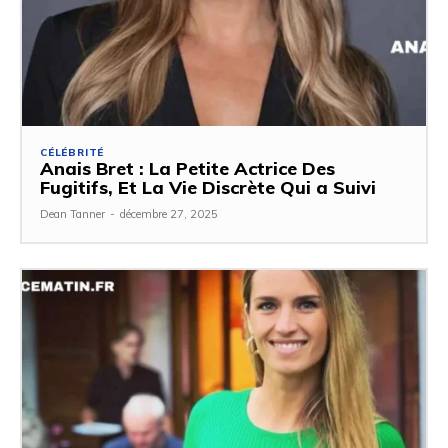
CÉLÉBRITÉ
Anais Bret : La Petite Actrice Des
Fugitifs, Et La Vie Discrète Qui a Suivi
Dean Tanner
-
décembre 27, 2025