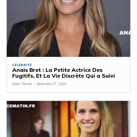
CÉLÉBRITÉ
Anais Bret : La Petite Actrice Des
Fugitifs, Et La Vie Discrète Qui a Suivi
Dean Tanner
-
décembre 27, 2025