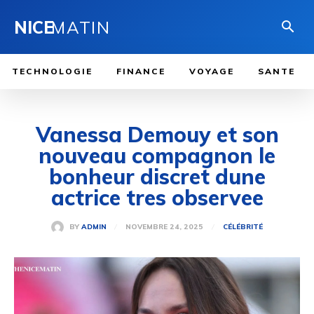
NICE
MATIN
TECHNOLOGIE
FINANCE
VOYAGE
SANTE
Vanessa Demouy et son
nouveau compagnon le
bonheur discret dune
actrice tres observee
NOVEMBRE 24, 2025
BY
ADMIN
CÉLÉBRITÉ