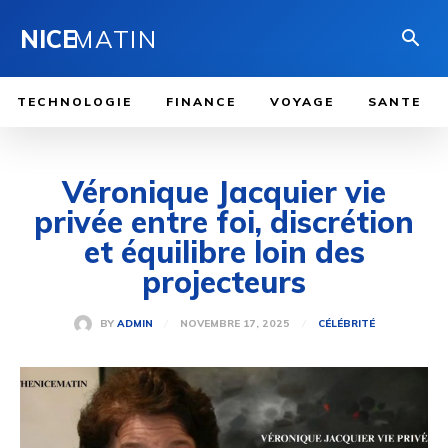
NICE
MATIN
TECHNOLOGIE
FINANCE
VOYAGE
SANTE
Véronique Jacquier vie
privée entre foi, discrétion
et équilibre loin des
projecteurs
NOVEMBRE 17, 2025
BY
ADMIN
CÉLÉBRITÉ