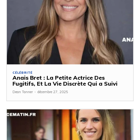
CÉLÉBRITÉ
Anais Bret : La Petite Actrice Des
Fugitifs, Et La Vie Discrète Qui a Suivi
Dean Tanner
-
décembre 27, 2025