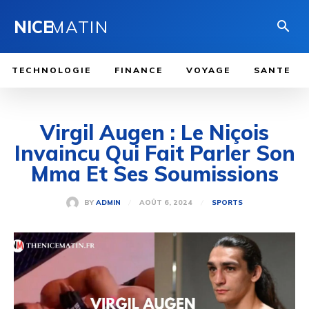
NICE
MATIN
TECHNOLOGIE
FINANCE
VOYAGE
SANTE
Virgil Augen : Le Niçois
Invaincu Qui Fait Parler Son
Mma Et Ses Soumissions
AOÛT 6, 2024
BY
ADMIN
SPORTS