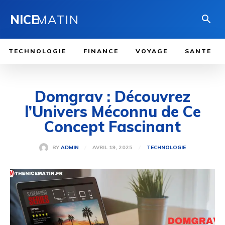
NICE
MATIN
TECHNOLOGIE
FINANCE
VOYAGE
SANTE
Domgrav : Découvrez
l’Univers Méconnu de Ce
Concept Fascinant
AVRIL 19, 2025
BY
ADMIN
TECHNOLOGIE