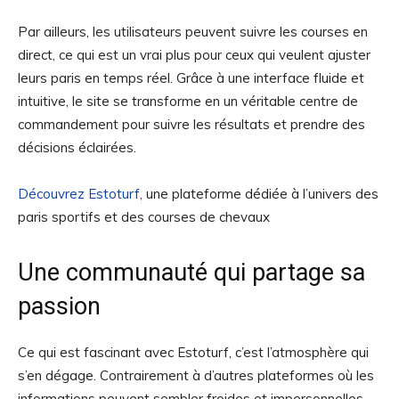
Par ailleurs, les utilisateurs peuvent suivre les courses en
direct, ce qui est un vrai plus pour ceux qui veulent ajuster
leurs paris en temps réel. Grâce à une interface fluide et
intuitive, le site se transforme en un véritable centre de
commandement pour suivre les résultats et prendre des
décisions éclairées.
Découvrez Estoturf
, une plateforme dédiée à l’univers des
paris sportifs et des courses de chevaux
Une communauté qui partage sa
passion
Ce qui est fascinant avec Estoturf, c’est l’atmosphère qui
s’en dégage. Contrairement à d’autres plateformes où les
informations peuvent sembler froides et impersonnelles,