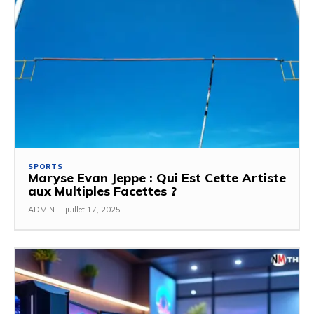
SPORTS
Maryse Evan Jeppe : Qui Est Cette Artiste
aux Multiples Facettes ?
ADMIN
-
juillet 17, 2025