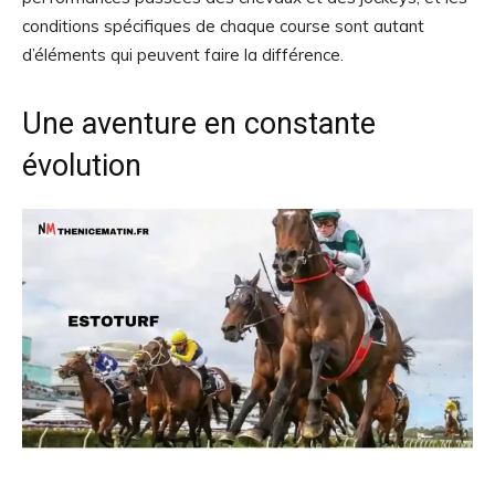
conditions spécifiques de chaque course sont autant
d’éléments qui peuvent faire la différence.
Une aventure en constante
évolution