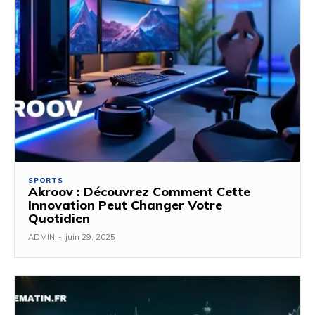
SPORTS
Akroov : Découvrez Comment Cette
Innovation Peut Changer Votre
Quotidien
ADMIN
-
juin 29, 2025