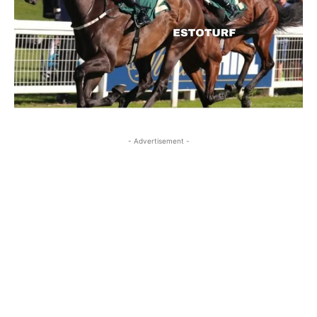
- Advertisement -