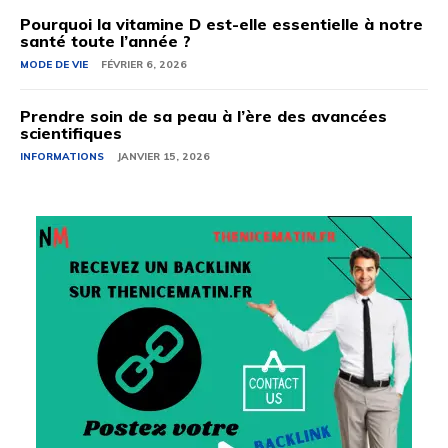
Pourquoi la vitamine D est-elle essentielle à notre
santé toute l’année ?
MODE DE VIE
FÉVRIER 6, 2026
Prendre soin de sa peau à l’ère des avancées
scientifiques
INFORMATIONS
JANVIER 15, 2026