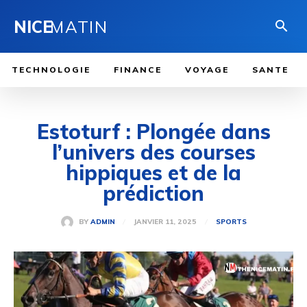
NICE
MATIN
TECHNOLOGIE
FINANCE
VOYAGE
SANTE
Estoturf : Plongée dans
l’univers des courses
hippiques et de la
prédiction
JANVIER 11, 2025
BY
ADMIN
SPORTS