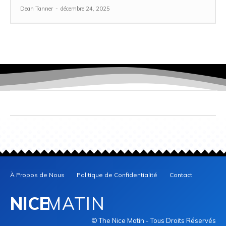
Dean Tanner
-
décembre 24, 2025
À Propos de Nous
Politique de Confidentialité
Contact
NICE
MATIN
© The Nice Matin - Tous Droits Réservés