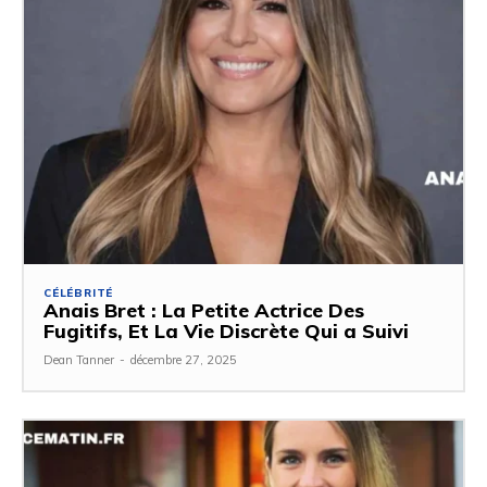
CÉLÉBRITÉ
Anais Bret : La Petite Actrice Des
Fugitifs, Et La Vie Discrète Qui a Suivi
Dean Tanner
-
décembre 27, 2025