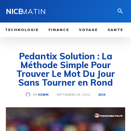
NICE
MATIN
TECHNOLOGIE
FINANCE
VOYAGE
SANTE
Pedantix Solution : La
Méthode Simple Pour
Trouver Le Mot Du Jour
Sans Tourner en Rond
SEPTEMBRE 26, 2024
BY
ADMIN
JEUX