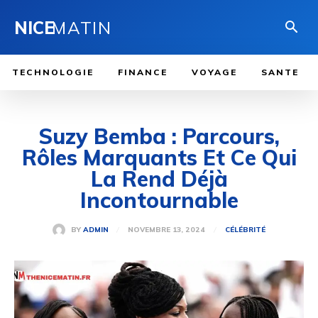
NICE
MATIN
TECHNOLOGIE
FINANCE
VOYAGE
SANTE
Suzy Bemba : Parcours,
Rôles Marquants Et Ce Qui
La Rend Déjà
Incontournable
NOVEMBRE 13, 2024
BY
ADMIN
CÉLÉBRITÉ