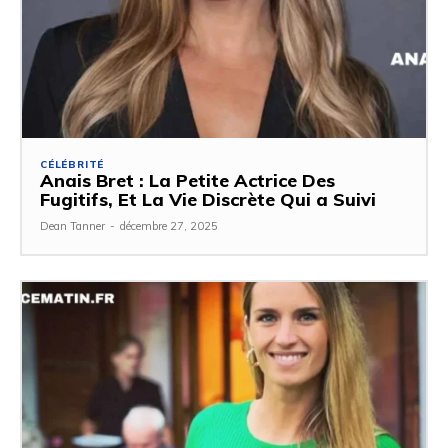
CÉLÉBRITÉ
Anais Bret : La Petite Actrice Des
Fugitifs, Et La Vie Discrète Qui a Suivi
Dean Tanner
-
décembre 27, 2025