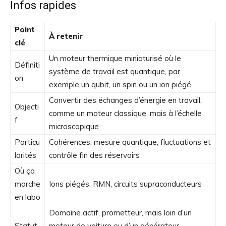
Infos rapides
Point
À retenir
clé
Un moteur thermique miniaturisé où le
Définiti
système de travail est quantique, par
on
exemple un qubit, un spin ou un ion piégé
Convertir des échanges d’énergie en travail,
Objecti
comme un moteur classique, mais à l’échelle
f
microscopique
Particu
Cohérences, mesure quantique, fluctuations et
larités
contrôle fin des réservoirs
Où ça
marche
Ions piégés, RMN, circuits supraconducteurs
en labo
Domaine actif, prometteur, mais loin d’un
Statut
moteur de voiture ou d’un générateur